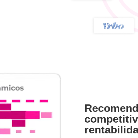
Recomend
competiti
rentabilid