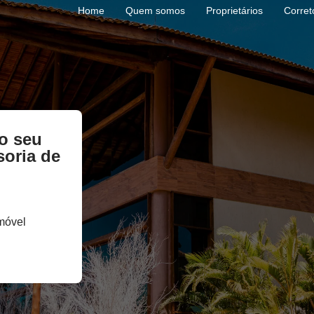
Home
Quem somos
Proprietários
Corret
o seu
oria de
móvel