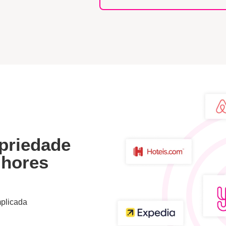
priedade
lhores
mplicada